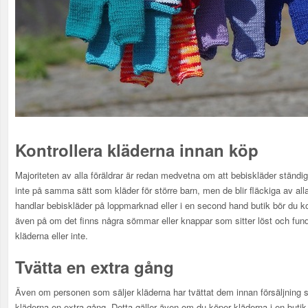
Kontrollera kläderna innan köp
Majoriteten av alla föräldrar är redan medvetna om att bebiskläder ständigt
inte på samma sätt som kläder för större barn, men de blir fläckiga av all
handlar bebiskläder på loppmarknad eller i en second hand butik bör du kon
även på om det finns några sömmar eller knappar som sitter löst och funder
kläderna eller inte.
Tvätta en extra gång
Även om personen som säljer kläderna har tvättat dem innan försäljning så 
kläderna en extra gång. Detta gäller även om du köper kläderna i en butik.