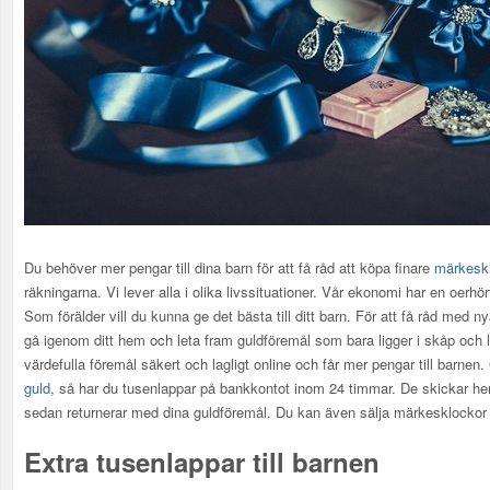
Du behöver mer pengar till dina barn för att få råd att köpa finare
märkesk
räkningarna. Vi lever alla i olika livssituationer. Vår ekonomi har en oerhö
Som förälder vill du kunna ge det bästa till ditt barn. För att få råd med n
gå igenom ditt hem och leta fram guldföremål som bara ligger i skåp och l
värdefulla föremål säkert och lagligt online och får mer pengar till barnen
guld
, så har du tusenlappar på bankkontot inom 24 timmar. De skickar he
sedan returnerar med dina guldföremål. Du kan även sälja märkesklockor t
Extra tusenlappar till barnen